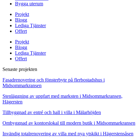
Bygga uterum
Projekt
Blogg
Lediga Tjänster
Offert
Projekt
Blogg
Lediga Tjänster
Offert
Senaste projekten
Fasadrenovering och fönsterbyte på flerbostadshus i
Midsommarkransen
Stenläggning av uppfart med marksten i Midsommarkransen,
Hägersten
Tillbyggnad av entré och hall i villa i Mälarhöjden
Ombyggnad av kontorslokal till modern butik i Midsommarkransen
Invändig totalrenovering av villa med nya ytskikt i Hägerstensåsen