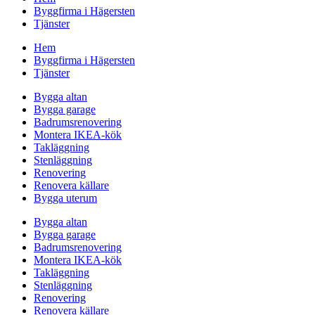
Byggfirma i Hägersten
Tjänster
Hem
Byggfirma i Hägersten
Tjänster
Bygga altan
Bygga garage
Badrumsrenovering
Montera IKEA-kök
Takläggning
Stenläggning
Renovering
Renovera källare
Bygga uterum
Bygga altan
Bygga garage
Badrumsrenovering
Montera IKEA-kök
Takläggning
Stenläggning
Renovering
Renovera källare