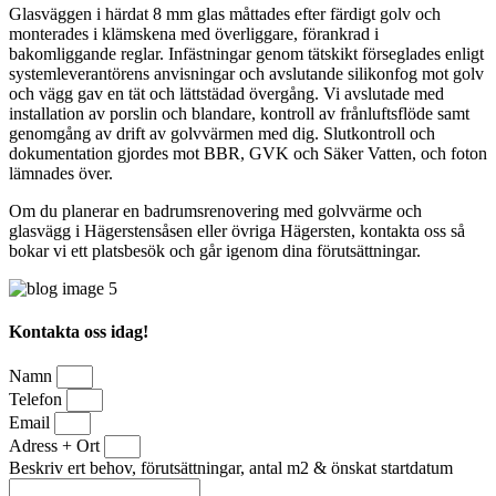
Glasväggen i härdat 8 mm glas måttades efter färdigt golv och
monterades i klämskena med överliggare, förankrad i
bakomliggande reglar. Infästningar genom tätskikt förseglades enligt
systemleverantörens anvisningar och avslutande silikonfog mot golv
och vägg gav en tät och lättstädad övergång. Vi avslutade med
installation av porslin och blandare, kontroll av frånluftsflöde samt
genomgång av drift av golvvärmen med dig. Slutkontroll och
dokumentation gjordes mot BBR, GVK och Säker Vatten, och foton
lämnades över.
Om du planerar en badrumsrenovering med golvvärme och
glasvägg i Hägerstensåsen eller övriga Hägersten, kontakta oss så
bokar vi ett platsbesök och går igenom dina förutsättningar.
Kontakta oss idag!
Namn
Telefon
Email
Adress + Ort
Beskriv ert behov, förutsättningar, antal m2 & önskat startdatum