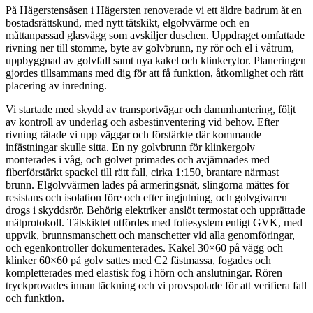
På Hägerstensåsen i Hägersten renoverade vi ett äldre badrum åt en
bostadsrättskund, med nytt tätskikt, elgolvvärme och en
måttanpassad glasvägg som avskiljer duschen. Uppdraget omfattade
rivning ner till stomme, byte av golvbrunn, ny rör och el i våtrum,
uppbyggnad av golvfall samt nya kakel och klinkerytor. Planeringen
gjordes tillsammans med dig för att få funktion, åtkomlighet och rätt
placering av inredning.
Vi startade med skydd av transportvägar och dammhantering, följt
av kontroll av underlag och asbestinventering vid behov. Efter
rivning rätade vi upp väggar och förstärkte där kommande
infästningar skulle sitta. En ny golvbrunn för klinkergolv
monterades i våg, och golvet primades och avjämnades med
fiberförstärkt spackel till rätt fall, cirka 1:150, brantare närmast
brunn. Elgolvvärmen lades på armeringsnät, slingorna mättes för
resistans och isolation före och efter ingjutning, och golvgivaren
drogs i skyddsrör. Behörig elektriker anslöt termostat och upprättade
mätprotokoll. Tätskiktet utfördes med foliesystem enligt GVK, med
uppvik, brunnsmanschett och manschetter vid alla genomföringar,
och egenkontroller dokumenterades. Kakel 30×60 på vägg och
klinker 60×60 på golv sattes med C2 fästmassa, fogades och
kompletterades med elastisk fog i hörn och anslutningar. Rören
tryckprovades innan täckning och vi provspolade för att verifiera fall
och funktion.