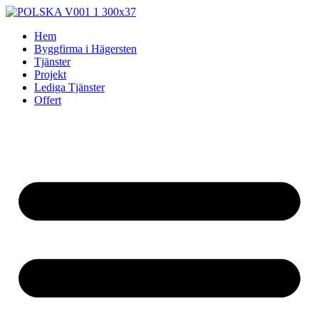
Skip
to
Hem
content
Byggfirma i Hägersten
Tjänster
Projekt
Lediga Tjänster
Offert