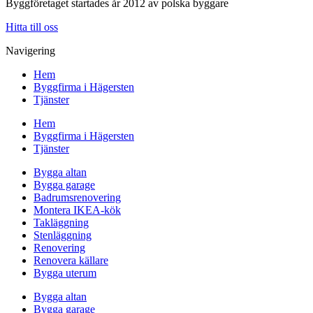
Byggföretaget startades år 2012 av polska byggare
Hitta till oss
Navigering
Hem
Byggfirma i Hägersten
Tjänster
Hem
Byggfirma i Hägersten
Tjänster
Bygga altan
Bygga garage
Badrumsrenovering
Montera IKEA-kök
Takläggning
Stenläggning
Renovering
Renovera källare
Bygga uterum
Bygga altan
Bygga garage