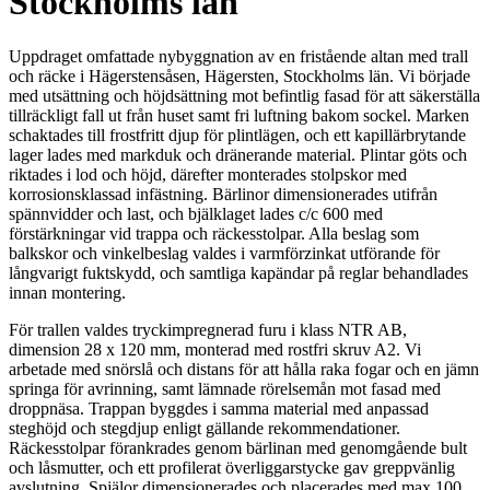
Stockholms län
Uppdraget omfattade nybyggnation av en fristående altan med trall
och räcke i Hägerstensåsen, Hägersten, Stockholms län. Vi började
med utsättning och höjdsättning mot befintlig fasad för att säkerställa
tillräckligt fall ut från huset samt fri luftning bakom sockel. Marken
schaktades till frostfritt djup för plintlägen, och ett kapillärbrytande
lager lades med markduk och dränerande material. Plintar göts och
riktades i lod och höjd, därefter monterades stolpskor med
korrosionsklassad infästning. Bärlinor dimensionerades utifrån
spännvidder och last, och bjälklaget lades c/c 600 med
förstärkningar vid trappa och räckesstolpar. Alla beslag som
balkskor och vinkelbeslag valdes i varmförzinkat utförande för
långvarigt fuktskydd, och samtliga kapändar på reglar behandlades
innan montering.
För trallen valdes tryckimpregnerad furu i klass NTR AB,
dimension 28 x 120 mm, monterad med rostfri skruv A2. Vi
arbetade med snörslå och distans för att hålla raka fogar och en jämn
springa för avrinning, samt lämnade rörelsemån mot fasad med
droppnäsa. Trappan byggdes i samma material med anpassad
steghöjd och stegdjup enligt gällande rekommendationer.
Räckesstolpar förankrades genom bärlinan med genomgående bult
och låsmutter, och ett profilerat överliggarstycke gav greppvänlig
avslutning. Spjälor dimensionerades och placerades med max 100