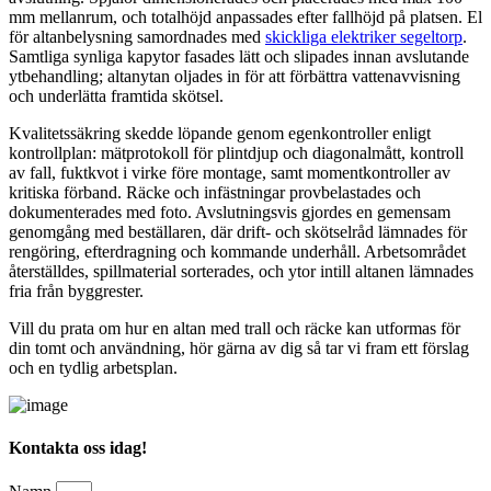
mm mellanrum, och totalhöjd anpassades efter fallhöjd på platsen. El
för altanbelysning samordnades med
skickliga elektriker segeltorp
.
Samtliga synliga kapytor fasades lätt och slipades innan avslutande
ytbehandling; altanytan oljades in för att förbättra vattenavvisning
och underlätta framtida skötsel.
Kvalitetssäkring skedde löpande genom egenkontroller enligt
kontrollplan: mätprotokoll för plintdjup och diagonalmått, kontroll
av fall, fuktkvot i virke före montage, samt momentkontroller av
kritiska förband. Räcke och infästningar provbelastades och
dokumenterades med foto. Avslutningsvis gjordes en gemensam
genomgång med beställaren, där drift- och skötselråd lämnades för
rengöring, efterdragning och kommande underhåll. Arbetsområdet
återställdes, spillmaterial sorterades, och ytor intill altanen lämnades
fria från byggrester.
Vill du prata om hur en altan med trall och räcke kan utformas för
din tomt och användning, hör gärna av dig så tar vi fram ett förslag
och en tydlig arbetsplan.
Kontakta oss idag!