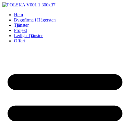
Skip
to
Hem
content
Byggfirma i Hägersten
Tjänster
Projekt
Lediga Tjänster
Offert